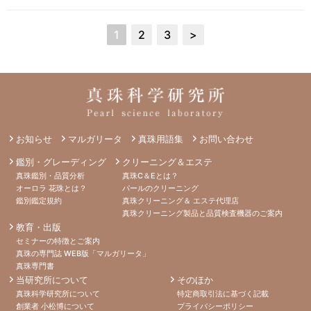
1
2
3
>
お知らせ
マルガリータ
真珠用語集
お問い合わせ
鑑別・グレーディング
クリーニング＆エステ
真珠鑑別・品質分析
真珠C＆Eとは？
オーロラ 花珠とは？
パールのクリーニング
鑑別鑑定規約
真珠クリーニング＆ エステ代理店
真珠クリーニング製品と品質検査機器のご案内
教育・出版
セミナーの特徴とご案内
真珠の専門誌 WEB版「マルガリータ」
真珠専門書
当研究所について
そのほか
真珠科学研究所について
特定商取引法に基づく記載
創業者 小松博について
プライバシーポリシー