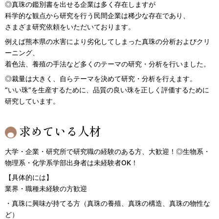
◎真珠の鑑別書を出せる企業は多く存在しますが
科学的な観点から研究を行う民間企業は稀少な存在であり、
さまざま研究依頼をいただいております。
例えば熊本県の水害により劣化してしまった真珠の分析およびクリ
ーニング、
着色法、養殖の手法など多くのテーマの研究・分析を行いました。
◎裁量は大きく、自らテーマを決めて研究・分析を行えます。
“いい珠”を生産するために、品質の良い珠を正しく評価するために
研究しています。
求めている人材
大学・企業・研究所で研究職の経験のある方、大歓迎！◎生物系・
物理系・化学系学部出身者は未経験者OK！
【具体的には】
業界・職種未経験の方歓迎
・真珠に興味が持てる方（真珠の養殖、真珠の構造、真珠の物性な
ど）