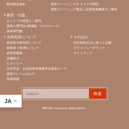
鑑別鑑定規約
真珠クリーニング＆ エステ代理店
真珠クリーニング製品と品質検査機器のご案内
教育・出版
セミナーの特徴とご案内
真珠の専門誌 WEB版「マルガリータ」
真珠専門書
当研究所について
そのほか
真珠科学研究所について
特定商取引法に基づく記載
創業者 小松博について
プライバシーポリシー
研究所概要
サイトマップ
設備紹介
ヒストリー
宝石学会・文化財保存修復学会発表テーマ
真珠クレームカルテ
採用情報
検索:
JA
©Pearl science laboratory.