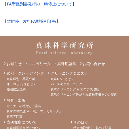
【FA型鑑別書発行の一時停止について】
【暂时停止发行FA型鉴别证书】
お知らせ
マルガリータ
真珠用語集
お問い合わせ
鑑別・グレーディング
クリーニング＆エステ
真珠鑑別・品質分析
真珠C＆Eとは？
オーロラ 花珠とは？
パールのクリーニング
鑑別鑑定規約
真珠クリーニング＆ エステ代理店
真珠クリーニング製品と品質検査機器のご案内
教育・出版
セミナーの特徴とご案内
真珠の専門誌 WEB版「マルガリータ」
真珠専門書
当研究所について
そのほか
真珠科学研究所について
特定商取引法に基づく記載