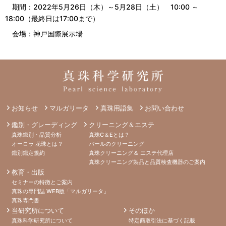
期間：2022年5月26日（木）～5月28日（土） 10:00 ～
18:00（最終日は17:00まで）
会場：神戸国際展示場
お知らせ
マルガリータ
真珠用語集
お問い合わせ
鑑別・グレーディング
クリーニング＆エステ
真珠鑑別・品質分析
真珠C＆Eとは？
オーロラ 花珠とは？
パールのクリーニング
鑑別鑑定規約
真珠クリーニング＆ エステ代理店
真珠クリーニング製品と品質検査機器のご案内
教育・出版
セミナーの特徴とご案内
真珠の専門誌 WEB版「マルガリータ」
真珠専門書
当研究所について
そのほか
真珠科学研究所について
特定商取引法に基づく記載