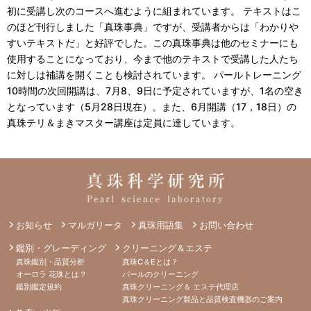
初に受講し次のコースへ進むように組まれています。 テキストはこ
のほど刊行しました「真珠事典」ですが、受講者からは「わかりや
すいテキストだ」と好評でした。この真珠事典は他のセミナーにも
使用することになっており、今まで他のテキストで受講した人たち
に対しは補講を開くことも検討されています。 パールトレーニング
10時間の次回開講は、7月8、9日に予定されていますが、1名の空き
となっています（5月28日現在）。また、6月開講（17，18日）の
真珠テリ＆まきマスター講座は定員に達しています。
お知らせ
マルガリータ
真珠用語集
お問い合わせ
鑑別・グレーディング
クリーニング＆エステ
真珠鑑別・品質分析
真珠C＆Eとは？
オーロラ 花珠とは？
パールのクリーニング
鑑別鑑定規約
真珠クリーニング＆ エステ代理店
真珠クリーニング製品と品質検査機器のご案内