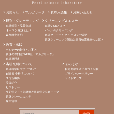
お知らせ
マルガリータ
真珠用語集
お問い合わせ
鑑別・グレーディング
クリーニング＆エステ
真珠鑑別・品質分析
真珠C＆Eとは？
オーロラ 花珠とは？
パールのクリーニング
鑑別鑑定規約
真珠クリーニング＆ エステ代理店
真珠クリーニング製品と品質検査機器のご案内
教育・出版
セミナーの特徴とご案内
真珠の専門誌 WEB版「マルガリータ」
真珠専門書
当研究所について
そのほか
真珠科学研究所について
特定商取引法に基づく記載
創業者 小松博について
プライバシーポリシー
研究所概要
サイトマップ
設備紹介
ヒストリー
宝石学会・文化財保存修復学会発表テーマ
真珠クレームカルテ
採用情報
検索: