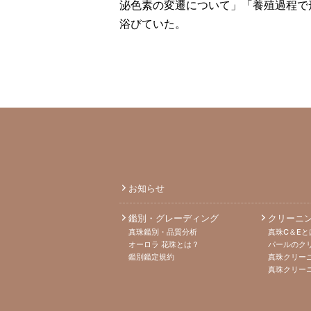
泌色素の変遷について」「養殖過程で
浴びていた。
お知らせ
鑑別・グレーディング
クリーニ
真珠鑑別・品質分析
真珠C＆Eと
オーロラ 花珠とは？
パールのク
鑑別鑑定規約
真珠クリー
真珠クリー