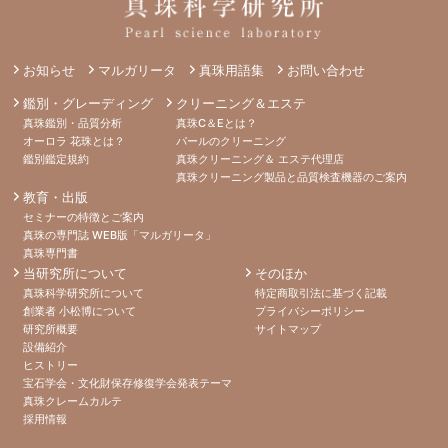
お知らせ
マルガリータ
真珠用語集
お問い合わせ
鑑別・グレーディング
クリーニング＆エステ
真珠鑑別・品質分析
真珠C＆Eとは？
オーロラ 花珠とは？
パールのクリーニング
鑑別鑑定規約
真珠クリーニング＆ エステ代理店
真珠クリーニング製品と品質検査機器のご案内
教育・出版
セミナーの特徴とご案内
真珠の専門誌 WEB版「マルガリータ」
真珠専門書
当研究所について
そのほか
真珠科学研究所について
特定商取引法に基づく記載
創業者 小松博について
プライバシーポリシー
研究所概要
サイトマップ
設備紹介
ヒストリー
宝石学会・文化財保存修復学会発表テーマ
真珠クレームカルテ
採用情報