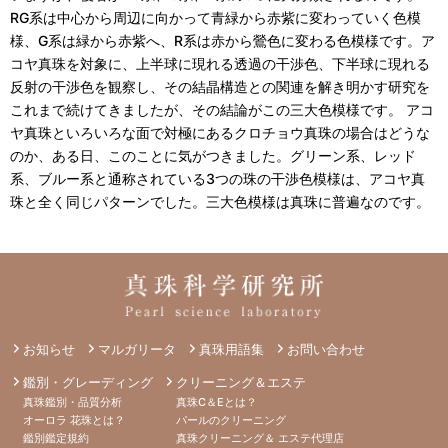
RG系は中心から周辺に向かって青緑から赤紫に変わっていく色模
様、G系は緑から赤紫へ、R系は赤から鶯色に変わる色模様です。ア
コヤ真珠を対象に、上半球に現れる透過の干渉色、下半球に現れる
反射の干渉色を観察し、その結晶構造との関連を解き明かす研究を
これまで続けてきましたが、その結論がこの三大色模様です。 アコ
ヤ真珠といろいろな面で対極にあるクロチョウ真珠の場合はどうな
のか、ある日、このことに気がつきました。グリーン系、レッド
系、ブルー系と通称されている3つの珠の干渉色模様は、アコヤ真
珠と全く同じパターンでした。三大色模様は真珠に普遍なのです。
お知らせ
マルガリータ
真珠用語集
お問い合わせ
鑑別・グレーディング
クリーニング＆エステ
真珠鑑別・品質分析
真珠C＆Eとは？
オーロラ 花珠とは？
パールのクリーニング
鑑別鑑定規約
真珠クリーニング＆ エステ代理店