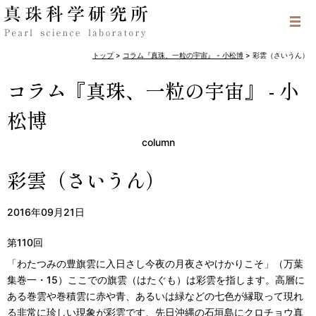
トップ
>
コラム『真珠、一粒の宇宙』 - 小松博
>
彩雲（さいうん）
コラム『真珠、一粒の宇宙』 - 小
松博
column
彩雲（さいうん）
2016年09月21日
第110回
「わたつみの豊旗雲に入日さし今夜の月夜さやけかりこそ」（万葉
集巻一・15）ここでの旗雲（はたぐも）は彩雲を指します。高層に
ある巻雲や巻積雲に赤や青、あるいは緑などの七色が縁取って現れ
る非常に珍しい現象が彩雲です、先日沖縄の石垣島にクロチョウ真