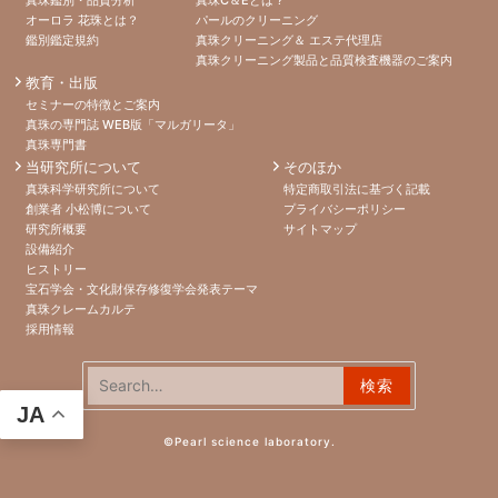
オーロラ 花珠とは？
パールのクリーニング
鑑別鑑定規約
真珠クリーニング＆ エステ代理店
真珠クリーニング製品と品質検査機器のご案内
教育・出版
セミナーの特徴とご案内
真珠の専門誌 WEB版「マルガリータ」
真珠専門書
当研究所について
そのほか
真珠科学研究所について
特定商取引法に基づく記載
創業者 小松博について
プライバシーポリシー
研究所概要
サイトマップ
設備紹介
ヒストリー
宝石学会・文化財保存修復学会発表テーマ
真珠クレームカルテ
採用情報
検索:
JA
©Pearl science laboratory.