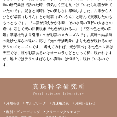
珠の研究業務で訪れた時、何気なく空を見上げていたら彩雲が出て
いたのです。驚きと同時にその美しさに感動しました。古来から人
びとが紫雲（しうん）とか瑞雲（ずいうん）と呼んで賛嘆したのも
もっともです。 「…雲が消えかかる時、その水滴の直径の大きさの
違いに応じて光の回折現象で七色が現れる…」（『空の色と光の図
鑑』草思社刊より引用）のが彩雲のメカニズムです。真珠の結晶層
の微妙な厚さの違いに応じて光の干渉現象により七色が現れるのが
テリのメカニズムです。 考えてみれば、光が演出する七色の世界は
天空では、虹や彩雲あるいはオーロラなどとなって稀に現われます
が、地上ではテリのすばらしい真珠には恒常的に現れているので
す。
お知らせ
マルガリータ
真珠用語集
お問い合わせ
鑑別・グレーディング
クリーニング＆エステ
真珠鑑別・品質分析
真珠C＆Eとは？