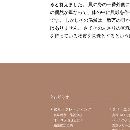
ると答えました。 貝の身の一番外側
の偶然が重なって、体の中に貝殻を作
です。 しかしその偶然は、数万の貝
はありません。 さてそのあさりの真
を持っている物質を真珠とするという
お知らせ
鑑別・グレーディング
クリーニ
真珠鑑別・品質分析
真珠C＆Eと
オーロラ 花珠とは？
パールのク
鑑別鑑定規約
真珠クリー