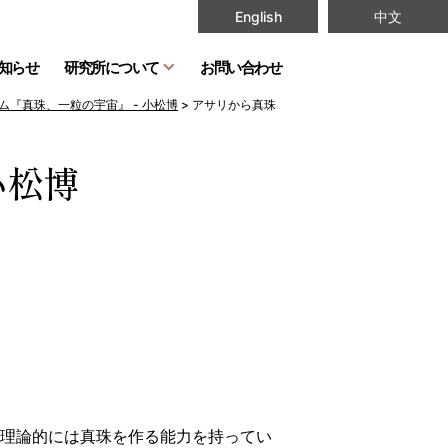
English
中文
知らせ
研究所について
お問い合わせ
ム『真珠、一粒の宇宙』 - 小松博
>
アサリから真珠
小松博
、理論的には真珠を作る能力を持ってい