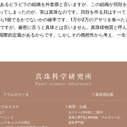
にあるビラビラの組織を外套膜と言いますが、この組織が貝殻
ってしまったのが、実は真珠なのです。貝殻を作る貝はすべて
から1個でるかでないかの確率です、1万や2万のアサリを食べ
珠ですが。厳密に言うと真珠とは言いません。真珠様物質と呼
国際的定義があるからです。しかしその偶然性から考え、一生
マルガリータ
真珠用語集
ング＆エステ
教育・出版
は？
セミナーの特徴とご案内
リーニング
真珠の専門誌 WEB版「マルガリータ」
ニング＆ エステ代理店
真珠専門書