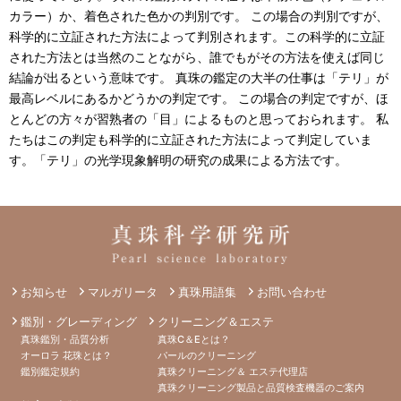
カラー）か、着色された色かの判別です。 この場合の判別ですが、
科学的に立証された方法によって判別されます。この科学的に立証
された方法とは当然のことながら、誰でもがその方法を使えば同じ
結論が出るという意味です。 真珠の鑑定の大半の仕事は「テリ」が
最高レベルにあるかどうかの判定です。 この場合の判定ですが、ほ
とんどの方々が習熟者の「目」によるものと思っておられます。 私
たちはこの判定も科学的に立証された方法によって判定していま
す。「テリ」の光学現象解明の研究の成果による方法です。
お知らせ
マルガリータ
真珠用語集
お問い合わせ
鑑別・グレーディング
クリーニング＆エステ
真珠鑑別・品質分析
真珠C＆Eとは？
オーロラ 花珠とは？
パールのクリーニング
鑑別鑑定規約
真珠クリーニング＆ エステ代理店
真珠クリーニング製品と品質検査機器のご案内