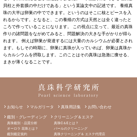
貝柱と外套膜の中だけである」という某論文中の記述です。 養殖真
珠の大半は卵巣の中でできます。というのはそこに核とピースを入
れるからです。となると、この養殖の方式は天然とは全く違ったと
ころで作っていることになります。 この視点に立って、最近の真珠
作りの諸問題をながめてみると、問題解決の大きな手がかりが得ら
れます。 例えば卵巣が発達するには大量のカルシウムが必要とされ
ます。もしその時期に、卵巣に真珠が入っていれば、卵巣は真珠か
らカルシウムを摂取します。このことはその真珠は急激に痩せる、
まきが薄くなることです。
お知らせ
マルガリータ
真珠用語集
お問い合わせ
鑑別・グレーディング
クリーニング＆エステ
真珠鑑別・品質分析
真珠C＆Eとは？
オーロラ 花珠とは？
パールのクリーニング
鑑別鑑定規約
真珠クリーニング＆ エステ代理店